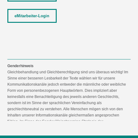
eMitarbeiter-Login
Genderhinweis
Gleichbehandlung und Gleichberechtigung sind uns überaus wichtig! Im
Sinne einer besseren Lesbarkeit der Texte wählen wir für unsere
Kommunikationskanäle jedoch entweder die männliche oder weibliche
Form von personenbezogenen Hauptwörtern. Dies impliziert aber
keinesfalls eine Benachteiligung des jeweils anderen Geschlechts,
sondern ist im Sinne der sprachlichen Vereinfachung als
geschlechtsneutral zu verstehen. Alle Menschen mögen sich von den
Inhalten unserer Informationskanäle gleichermaßen angesprochen
fühlen. Im Sinne der Gender Mainstreaming-Strategie der
Bundesregierung vertreten wir ausdrücklich eine Politik der
gleichstellungssensiblen Informationsvermittlung.