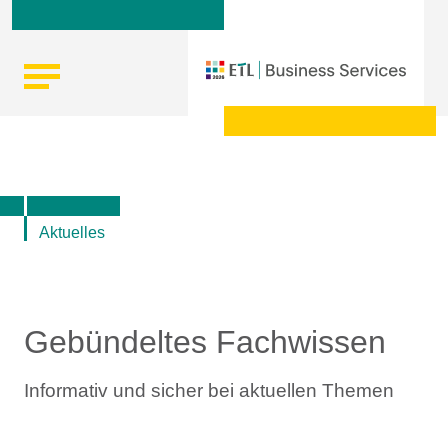
Skip
Startseite
|
Top-Themen rund um Lohn und Gehalt, Steuern
to
und Recht
content
Aktuelles
Gebündeltes Fachwissen
Informativ und sicher bei aktuellen Themen