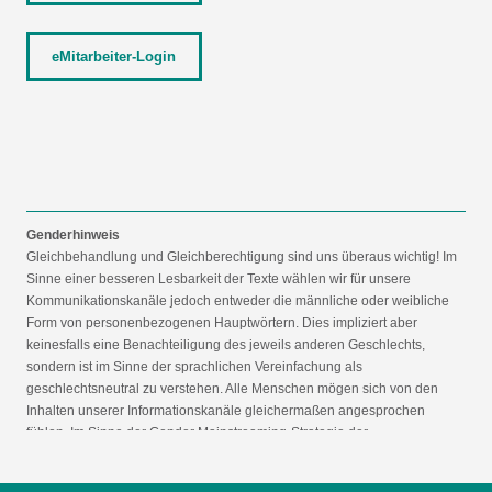
eMitarbeiter-Login
Genderhinweis
Gleichbehandlung und Gleichberechtigung sind uns überaus wichtig! Im
Sinne einer besseren Lesbarkeit der Texte wählen wir für unsere
Kommunikationskanäle jedoch entweder die männliche oder weibliche
Form von personenbezogenen Hauptwörtern. Dies impliziert aber
keinesfalls eine Benachteiligung des jeweils anderen Geschlechts,
sondern ist im Sinne der sprachlichen Vereinfachung als
geschlechtsneutral zu verstehen. Alle Menschen mögen sich von den
Inhalten unserer Informationskanäle gleichermaßen angesprochen
fühlen. Im Sinne der Gender Mainstreaming-Strategie der
Bundesregierung vertreten wir ausdrücklich eine Politik der
gleichstellungssensiblen Informationsvermittlung.