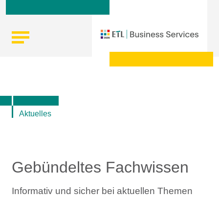
Skip
Startseite
|
Top-Themen rund um Lohn und Gehalt, Steuern
to
und Recht
content
Aktuelles
Gebündeltes Fachwissen
Informativ und sicher bei aktuellen Themen