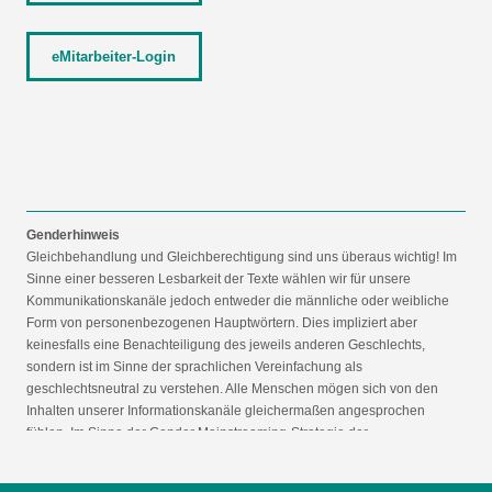
eMitarbeiter-Login
Genderhinweis
Gleichbehandlung und Gleichberechtigung sind uns überaus wichtig! Im
Sinne einer besseren Lesbarkeit der Texte wählen wir für unsere
Kommunikationskanäle jedoch entweder die männliche oder weibliche
Form von personenbezogenen Hauptwörtern. Dies impliziert aber
keinesfalls eine Benachteiligung des jeweils anderen Geschlechts,
sondern ist im Sinne der sprachlichen Vereinfachung als
geschlechtsneutral zu verstehen. Alle Menschen mögen sich von den
Inhalten unserer Informationskanäle gleichermaßen angesprochen
fühlen. Im Sinne der Gender Mainstreaming-Strategie der
Bundesregierung vertreten wir ausdrücklich eine Politik der
gleichstellungssensiblen Informationsvermittlung.