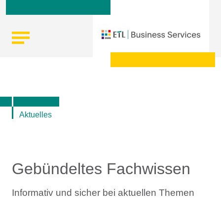
Skip
Startseite
|
Top-Themen rund um Lohn und Gehalt, Steuern
to
und Recht
content
Aktuelles
Gebündeltes Fachwissen
Informativ und sicher bei aktuellen Themen