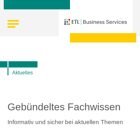
Skip
Startseite
|
Top-Themen rund um Lohn und Gehalt, Steuern
to
und Recht
content
Aktuelles
Gebündeltes Fachwissen
Informativ und sicher bei aktuellen Themen