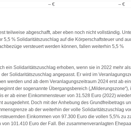
– €
– €
t teilweise abgeschafft, aber eben noch nicht vollständig. Un
r 5,5 % Solidaritätszuschlag auf die Körperschaftsteuer und au
achbezüge versteuert werden können, fallen weiterhin 5,5 %
h ein Solidaritätszuschlag erhoben, wenn sie in 2022 mehr als
der Solidaritätszuschlag angepasst. Er wird im Veranlagungsz
ben werden und ab dem Veranlagungszeitraum 2024 erst ab ein
eginnt der sogenannte Übergangsbereich („Milderungszone“), 
 bis er ab einer Einkommensteuer von 31.528 Euro (2022) wieder
icht ausgedehnt. Doch mit der Anhebung des Grundfreibetrags un
mmensgrenze ab der weiterhin der volle Solidaritätszuschlag vo
ersteuernden Einkommen von 97.300 Euro die vollen 5,5% zu za
en von 101.410 Euro der Fall. Bei zusammenveranlagten Ehepa