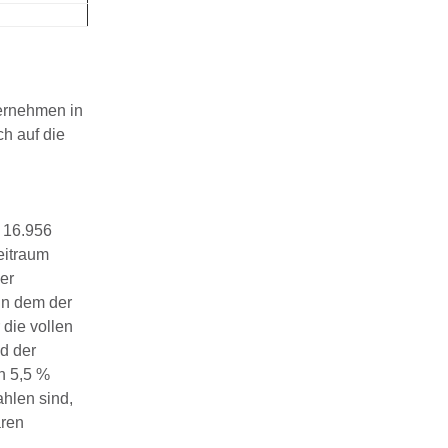
ternehmen in
ch auf die
 16.956
eitraum
er
in dem der
 die vollen
d der
n 5,5 %
hlen sind,
aren