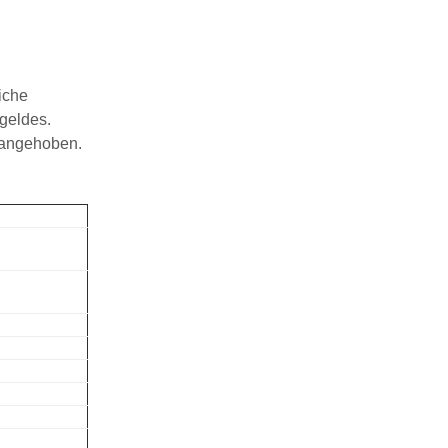
iche
rgeldes.
 angehoben.