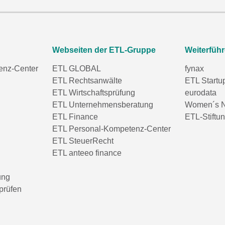
Webseiten der ETL-Gruppe
Weiterfüh
enz-Center
ETL GLOBAL
fynax
ETL Rechtsanwälte
ETL Startu
ETL Wirtschaftsprüfung
eurodata
ETL Unternehmensberatung
Women´s N
ETL Finance
ETL-Stiftu
ETL Personal-Kompetenz-Center
ETL SteuerRecht
ETL anteeo finance
ung
prüfen