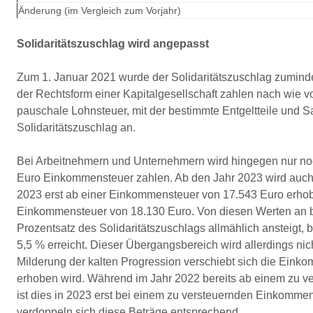
Änderung (im Vergleich zum Vorjahr)
Solidaritätszuschlag wird angepasst
Zum 1. Januar 2021 wurde der Solidaritätszuschlag zumindes
der Rechtsform einer Kapitalgesellschaft zahlen nach wie vo
pauschale Lohnsteuer, mit der bestimmte Entgeltteile und S
Solidaritätszuschlag an.
Bei Arbeitnehmern und Unternehmern wird hingegen nur noc
Euro Einkommensteuer zahlen. Ab den Jahr 2023 wird auch 
2023 erst ab einer Einkommensteuer von 17.543 Euro erho
Einkommensteuer von 18.130 Euro. Von diesen Werten an b
Prozentsatz des Solidaritätszuschlags allmählich ansteigt,
5,5 % erreicht. Dieser Übergangsbereich wird allerdings n
Milderung der kalten Progression verschiebt sich die Einko
erhoben wird. Während im Jahr 2022 bereits ab einem zu v
ist dies in 2023 erst bei einem zu versteuernden Einkomm
verdoppeln sich diese Beträge entsprechend.