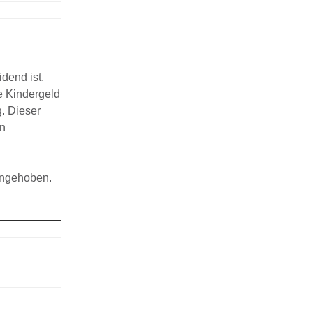
dend ist,
e Kindergeld
. Dieser
en
angehoben.