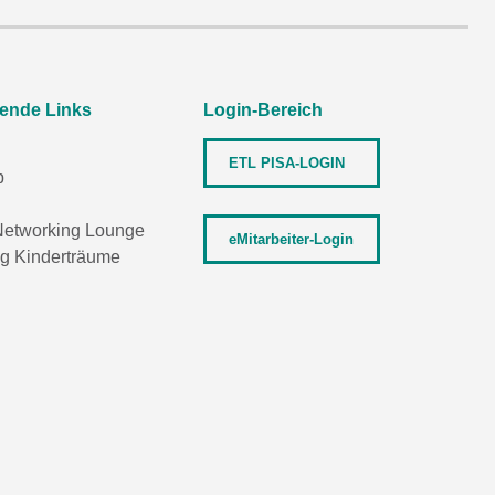
rende Links
Login-Bereich
ETL PISA-LOGIN
p
etworking Lounge
eMitarbeiter-Login
ng Kinderträume