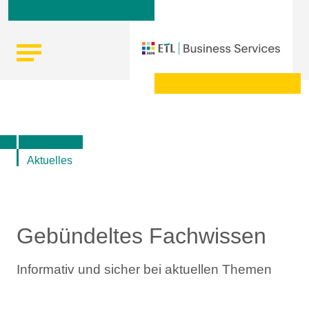
Skip
Startseite
|
Top-Themen rund um Lohn und Gehalt, Steuern
to
und Recht
content
Aktuelles
Gebündeltes Fachwissen
Informativ und sicher bei aktuellen Themen