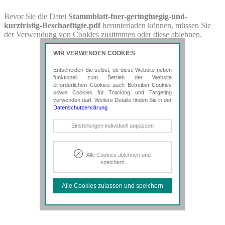
PDF-Download
Bevor Sie die Datei
Stammblatt-fuer-geringfuegig-und-
kurzfristig-Beschaeftigte.pdf
herunterladen können, müssen Sie
Bitte besuchen Sie die Downloadseite von
Stammblatt-fuer-
der Verwendung von Cookies zustimmen oder diese ablehnen.
geringfuegig-und-kurzfristig-Beschaeftigte.pdf
für weitere
Details.
WIR VERWENDEN COOKIES
Entscheiden Sie selbst, ob diese Website neben
funktionell zum Betrieb der Website
erforderlichen Cookies auch Betreiber-Cookies
sowie Cookies für Tracking und Targeting
verwenden darf. Weitere Details finden Sie in der
Datenschutzerklärung
.
Notwendige Cookies
Einstellungen individuell anpassen
Diese Cookies sind erforderlich, um die
grundlegende Funktionalität der Website
zu sichern.
Alle Cookies ablehnen und
speichern
Tracking- und Targeting-Cookies
Diese Cookies sind erforderlich, um
Alle Cookies zulassen und speichern
unsere Website auf Ihre Bedürfnisse hin
zu optimieren. Hierzu gehört eine
bedarfsgerechte Gestaltung und
fortlaufende Verbesserung unseres
Angebotes einschließlich der
Verknüpfung zu Social-Media-