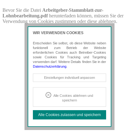
PDF-Download
Bevor Sie die Datei
Arbeitgeber-Stammblatt-zur-
Lohnbearbeitung.pdf
herunterladen können, müssen Sie der
Bitte besuchen Sie die Downloadseite von
Arbeitgeber-
Verwendung von Cookies zustimmen oder diese ablehnen.
Stammblatt-zur-Lohnbearbeitung.pdf
für weitere Details.
WIR VERWENDEN COOKIES
Entscheiden Sie selbst, ob diese Website neben
funktionell zum Betrieb der Website
erforderlichen Cookies auch Betreiber-Cookies
sowie Cookies für Tracking und Targeting
verwenden darf. Weitere Details finden Sie in der
Datenschutzerklärung
.
Notwendige Cookies
Einstellungen individuell anpassen
Diese Cookies sind erforderlich, um die
grundlegende Funktionalität der Website
zu sichern.
Alle Cookies ablehnen und
speichern
Tracking- und Targeting-Cookies
Diese Cookies sind erforderlich, um
Alle Cookies zulassen und speichern
unsere Website auf Ihre Bedürfnisse hin
zu optimieren. Hierzu gehört eine
bedarfsgerechte Gestaltung und
fortlaufende Verbesserung unseres
Angebotes einschließlich der
Verknüpfung zu Social-Media-